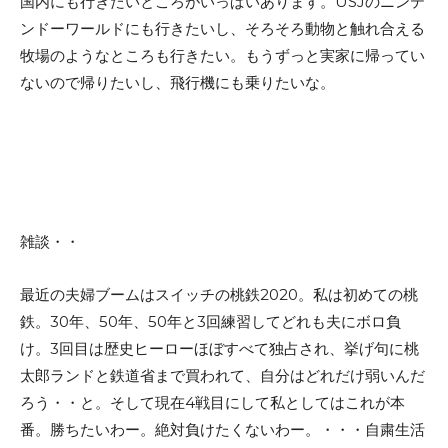
国内にも行きたいところがいっぱいあります。USJのニンテ
ンドーワールドにも行きたいし、そろそろ動物と触れ合える
牧場のようなところも行きたい。もうずっと実家に帰ってい
ないので帰りたいし、飛行機にも乗りたいな。
雑談・・
最近の夫婦ブームはスイッチの桃鉄2020。私は初めての桃
鉄。30年、50年、50年と3回練習してどれも夫にボロ負
け。3回目は歴史ヒーローほぼすべて独占され、挙げ句に桃
太郎ランドと鉄道省まで買われて、自分はどれだけ弱いんだ
ろう・・と。そして現在4戦目にして私としてはこれが本
番。勝ちたいわー。絶対負けたくないわー。・・・自粛生活